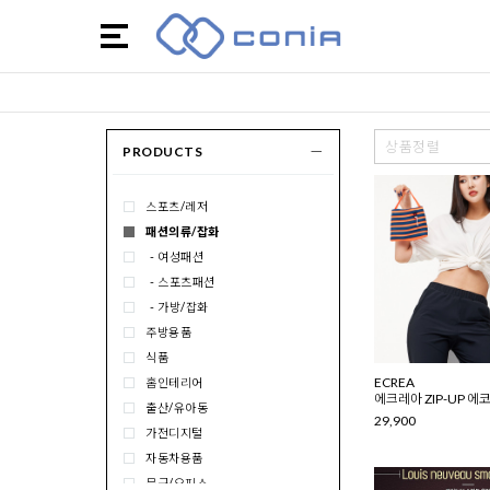
해외/국내여행
요양보호
협동조합
반려동물용품
생활용품
상품정렬
PRODUCTS
뷰티
헬스/건강식품
스포츠/레저
패션의류/잡화
- 여성패션
- 스포츠패션
- 가방/잡화
주방용품
식품
ECREA
홈인테리어
에크레아 ZIP-UP 에
출산/유아동
29,900
가전디지털
자동차용품
문구/오피스