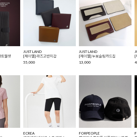
JUST LAND
JUST LAND
J
마트월렛
[제이엘] 라즈고반지갑
[제이엘] 누보슬림카드집
55,000
13,000
4
ECREA
FORPEOPLE
F