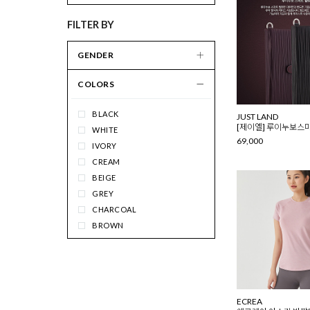
완구/취미
FILTER BY
교육/도서/음반
기간 한정
GENDER
전자담배
COLORS
BLACK
JUST LAND
[제이엘] 루이누보스
WHITE
69,000
IVORY
CREAM
BEIGE
GREY
CHARCOAL
BROWN
CAMEL
KHAKI
GREEN
MINT
ECREA
EMERALD