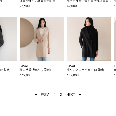
티
에크레아 바이크 쇼츠 레깅스
재귀반사 포피플 리플렉티브 볼캡 (2 COLOR)
26,900
49,000
1
LAVAI
LAVAI
L
(2 컬러)
해링본 울 롱코트(2 컬러)
캐시미어 빅포켓 코트 (3 컬러)
169,000
159,000
1
PREV
2
NEXT
1