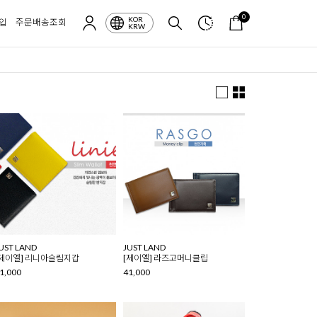
0
KOR
입
주문배송조회
KRW
UST LAND
JUST LAND
[제이엘] 리니아슬림지갑
[제이엘] 라즈고머니클립
1,000
41,000