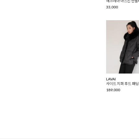
에크레아 아스킨 반팔
NAVY
33,000
BLUE
SKY
YELLOW
MUSTARD
RED
BURGUNDY
PURPLE
MAGENTA
LAVENDER
PINK
LAVAI
PEACH
사이드 지퍼 후드 패딩 
189,000
CORAL
ORANGE
GOLD
SILVER
MELANGE
OATMEAL
MIXED