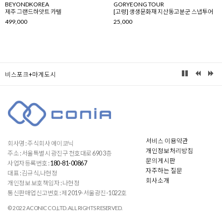
BEYONDKOREA
GORYEONG TOUR
제주 그랜드하얏트 카텔
[고령] 생생문화재 지산동고분군 스냅투어
499,000
25,000
비스포크+마계도시
서비스 이용약관
회사명 : 주식회사 에이코닉
개인정보처리방침
주소 : 서울특별시 광진구 천호대로 690 3층
문의게시판
사업자등록번호 :
180-81-00867
자주하는 질문
대표 : 김규식,나현정
회사소개
개인정보 보호책임자 : 나현정
통신판매업신고번호 : 제 2019-서울광진-1022호
© 2022 ACONIC CO.,LTD. ALL RIGHTS RESERVED.