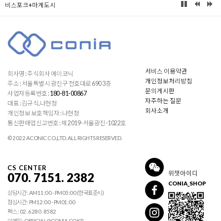
비스포크+마계도시
서비스 이용약관
회사명 : 주식회사 에이코닉
개인정보처리방침
주소 : 서울특별시 광진구 천호대로 690 3층
문의게시판
사업자등록번호 :
180-81-00867
자주하는 질문
대표 : 김규식,나현정
회사소개
개인정보 보호책임자 : 나현정
통신판매업신고번호 : 제 2019-서울광진-1022호
© 2022 ACONIC CO.,LTD. ALL RIGHTS RESERVED.
CS CENTER
위챗아이디
070. 7151. 2382
CONIA_SHOP
상담시간 : AM11:00 - PM05:00 (한국표준시)
점심시간 : PM12:00 - PM01:00
팩스 : 02 . 6280 . 8582
이메일 : OFFICIAL@CONIA.CO.KR