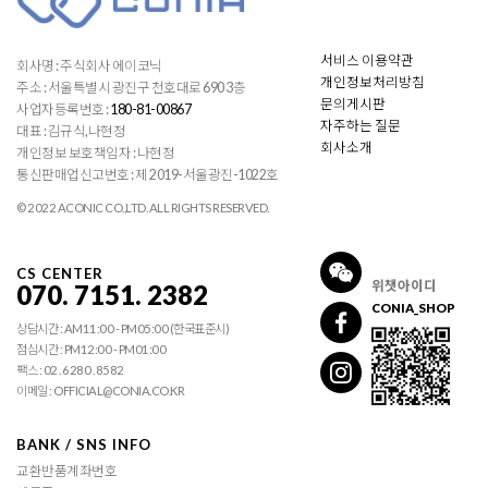
서비스 이용약관
회사명 : 주식회사 에이코닉
개인정보처리방침
주소 : 서울특별시 광진구 천호대로 690 3층
문의게시판
사업자등록번호 :
180-81-00867
자주하는 질문
대표 : 김규식,나현정
회사소개
개인정보 보호책임자 : 나현정
통신판매업신고번호 : 제 2019-서울광진-1022호
© 2022 ACONIC CO.,LTD. ALL RIGHTS RESERVED.
CS CENTER
위챗아이디
070. 7151. 2382
CONIA_SHOP
상담시간 : AM11:00 - PM05:00 (한국표준시)
점심시간 : PM12:00 - PM01:00
팩스 : 02 . 6280 . 8582
이메일 : OFFICIAL@CONIA.CO.KR
BANK / SNS INFO
교환반품계좌번호