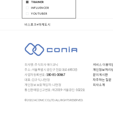
TRAINER
RIDING
INFLUENCER
DRIVE
YOUTUBER
WALK
WANGHONG
SHOPPING
비스포크+마계도시
SINGER
SOCIAL
IDOL
MAKEUP
PHOTOGRAPHER
CHEF
CLERK
OFFICE_WORKER
DANCER
회사명 : 주식회사 에이코닉
서비스 이용약
TEACHER
주소 : 서울특별시 광진구 천호대로 690 3층
개인정보처리
PROFESSOR
사업자등록번호 :
180-81-00867
문의게시판
대표 : 김규식,나현정
자주하는 질문
개인정보 보호책임자 : 나현정
회사소개
통신판매업신고번호 : 제 2019-서울광진-1022호
© 2022 ACONIC CO.,LTD. ALL RIGHTS RESERVED.