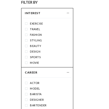
FILTER BY
INTEREST
EXERCISE
TRAVEL
FASHION
STYLING
BEAUTY
DESIGN
SPORTS
MOVIE
PHOTO
CAREER
ART
MUSIC
ACTOR
INTERIOR
MODEL
FOOD
BARISTA
DANCE
DESIGNER
COFFEE
BARTENDER
DRAWING