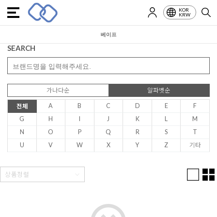
KOR
KRW
베이프
SEARCH
가나다순
알파벳순
A
B
C
D
E
F
전체
G
H
I
J
K
L
M
N
O
P
Q
R
S
T
U
V
W
X
Y
Z
기타
상품정렬