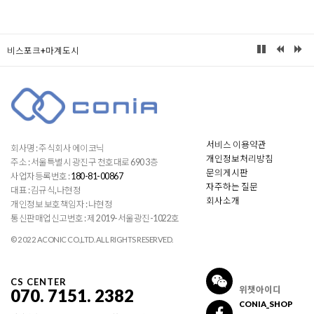
비스포크+마계도시
서비스 이용약관
회사명 : 주식회사 에이코닉
개인정보처리방침
주소 : 서울특별시 광진구 천호대로 690 3층
문의게시판
사업자등록번호 :
180-81-00867
자주하는 질문
대표 : 김규식,나현정
회사소개
개인정보 보호책임자 : 나현정
통신판매업신고번호 : 제 2019-서울광진-1022호
© 2022 ACONIC CO.,LTD. ALL RIGHTS RESERVED.
CS CENTER
위챗아이디
070. 7151. 2382
CONIA_SHOP