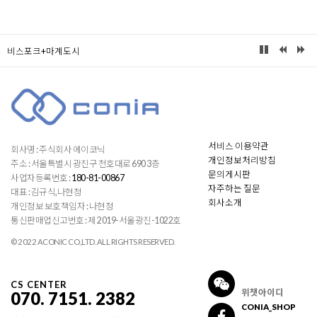
비스포크+마계도시
서비스 이용약관
회사명 : 주식회사 에이코닉
개인정보처리방침
주소 : 서울특별시 광진구 천호대로 690 3층
문의게시판
사업자등록번호 :
180-81-00867
자주하는 질문
대표 : 김규식,나현정
회사소개
개인정보 보호책임자 : 나현정
통신판매업신고번호 : 제 2019-서울광진-1022호
© 2022 ACONIC CO.,LTD. ALL RIGHTS RESERVED.
CS CENTER
위챗아이디
070. 7151. 2382
CONIA_SHOP