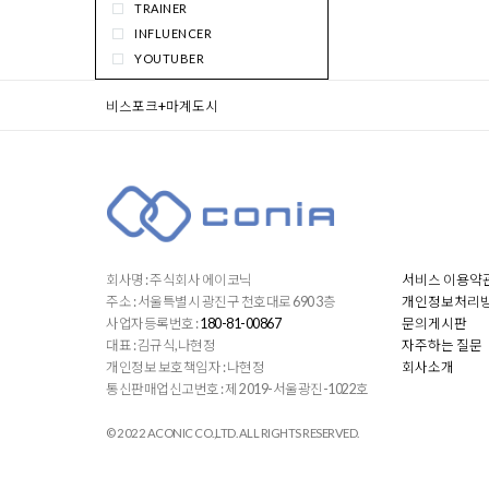
TRAINER
RIDING
INFLUENCER
DRIVE
YOUTUBER
WALK
WANGHONG
SHOPPING
비스포크+마계도시
SINGER
SOCIAL
IDOL
MAKEUP
PHOTOGRAPHER
CHEF
CLERK
OFFICE_WORKER
DANCER
회사명 : 주식회사 에이코닉
서비스 이용약
TEACHER
주소 : 서울특별시 광진구 천호대로 690 3층
개인정보처리
PROFESSOR
사업자등록번호 :
180-81-00867
문의게시판
대표 : 김규식,나현정
자주하는 질문
개인정보 보호책임자 : 나현정
회사소개
통신판매업신고번호 : 제 2019-서울광진-1022호
© 2022 ACONIC CO.,LTD. ALL RIGHTS RESERVED.