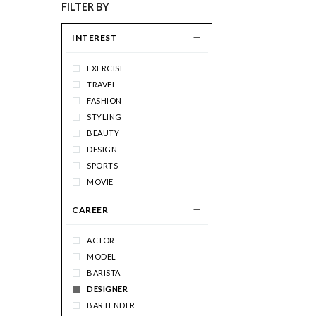
FILTER BY
INTEREST
EXERCISE
TRAVEL
FASHION
STYLING
BEAUTY
DESIGN
SPORTS
MOVIE
PHOTO
CAREER
ART
MUSIC
ACTOR
INTERIOR
MODEL
FOOD
BARISTA
DANCE
DESIGNER
COFFEE
BARTENDER
DRAWING